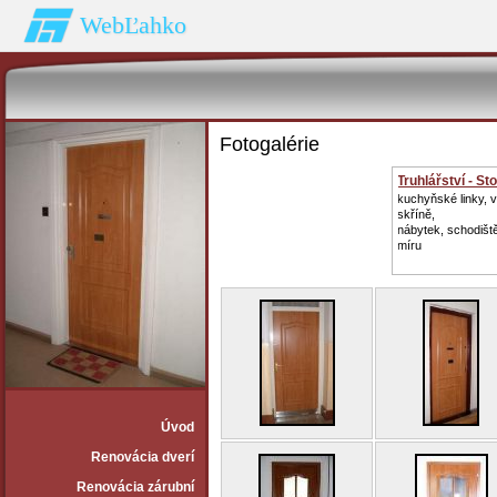
WebĽahko
Fotogalérie
Truhlářství - Sto
kuchyňské linky, 
skříně,
nábytek, schodišt
míru
Úvod
Renovácia dverí
Renovácia zárubní