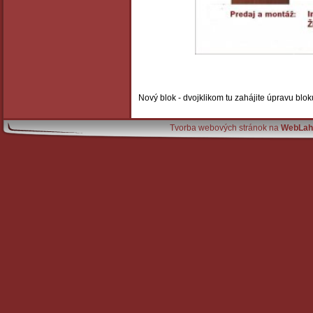
Nový blok - dvojklikom tu zahájite úpravu bloku
Tvorba webových stránok na
WebLah