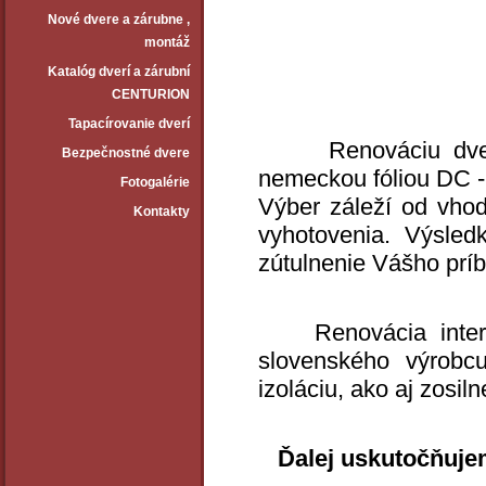
Nové dvere a zárubne ‚
montáž
Katalóg dverí a zárubní
CENTURION
Tapacírovanie dverí
Renováciu dv
Bezpečnostné dvere
nemeckou fóliou DC -
Fotogalérie
Výber záleží od vho
Kontakty
vyhotovenia. Výsled
zútulnenie Vášho príb
Renovácia interié
slovenského výrob
izoláciu, ako aj zosil
Ďalej uskutočňuje