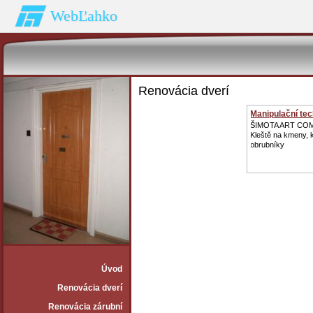
WebĽahko
Renovácia dverí
Manipulační te
ŠIMOTA ART CO
Kleště na kmeny,
obrubníky
Úvod
Renovácia dverí
Renovácia zárubní