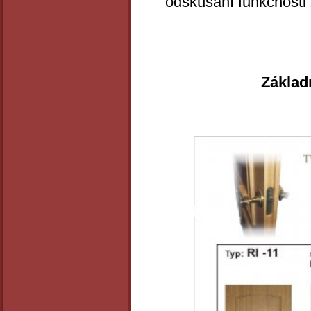
odskúšaní funkčnosti
Základná úkáž